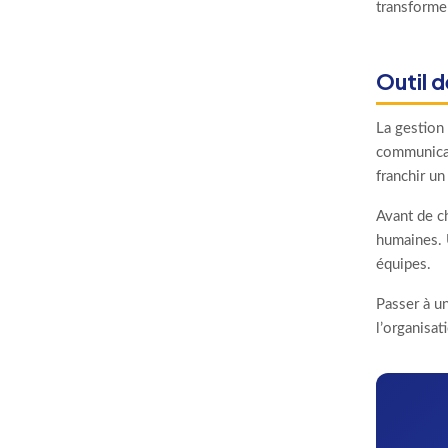
transformer
Outil d
La gestion 
communicati
franchir un
Avant de ch
humaines. 
équipes.
Passer à un
l’organisa