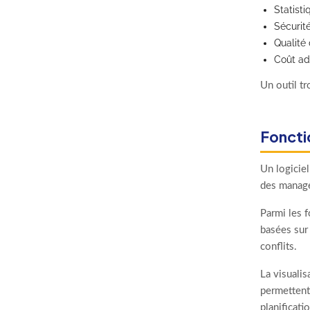
Statist
Sécurit
Qualité
Coût ada
Un outil t
Fonctio
Un logiciel
des manager
Parmi les f
basées sur 
conflits.
La visualis
permettent
planificati