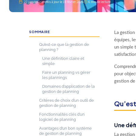
27 janvier 2026
Mis à jour le
18 février 2026
6 min de lecture
SOMMAIRE
La gestion 
équipes, le
Qu’est-ce que la gestion de
un simple t
planning ?
satisfactio
Une définition claire et
simple
Comprendre 
Faire un planning vs gérer
pour object
les plannings
gestion de 
Domaines d’application de la
gestion de planning
Critères de choix d’un outil de
Qu’est
gestion de planning
Fonctionnalités clés d’un
logiciel de planning
Une défi
Avantages d’un bon système
de gestion de planning
La gestion 