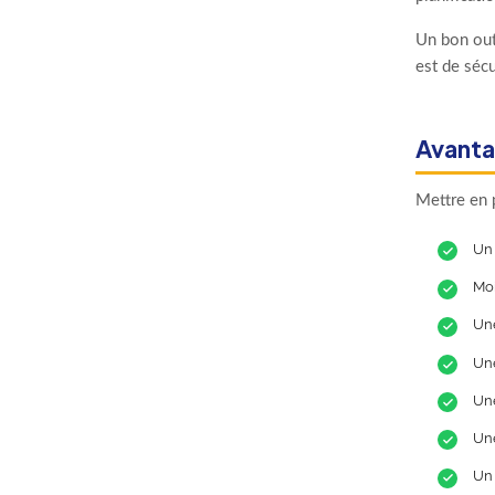
Un bon outi
est de sécu
Avanta
Mettre en 
Un 
Moi
Une
Une
Une
Une
Un 