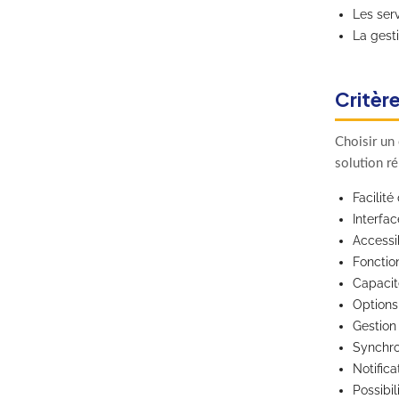
Les serv
La gesti
Critère
Choisir un 
solution ré
Facilité
Interfac
Accessib
Fonction
Capacité
Options
Gestion 
Synchron
Notifica
Possibil