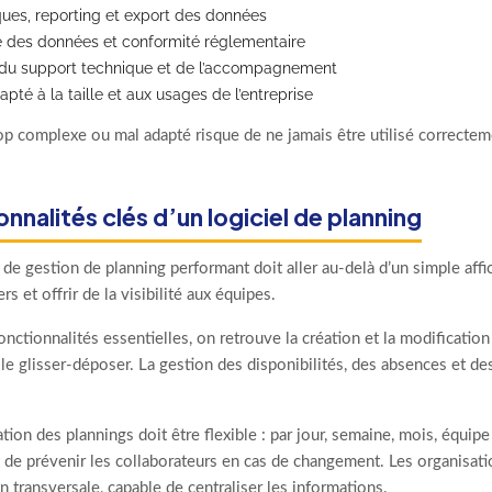
iques, reporting et export des données
é des données et conformité réglementaire
 du support technique et de l’accompagnement
pté à la taille et aux usages de l’entreprise
rop complexe ou mal adapté risque de ne jamais être utilisé correcte
nnalités clés d’un logiciel de planning
 de gestion de planning performant doit aller au-delà d’un simple afficha
s et offrir de la visibilité aux équipes.
onctionnalités essentielles, on retrouve la création et la modificatio
le glisser-déposer. La gestion des disponibilités, des absences et d
ation des plannings doit être flexible : par jour, semaine, mois, équip
 de prévenir les collaborateurs en cas de changement. Les organisati
on transversale, capable de centraliser les informations.