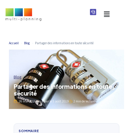
Accueil
›
Blog
›
Partager des informations en toute sécurité
Blog
Partager des informations en toute
sécurité
26 mai 2016
Mis à jour le
5 août 2019
2 min de lecture
SOMMAIRE