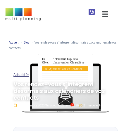
Accueil
›
Blog
›
Vos rendez-vous s’intègrent désormais aux calendriers de vos
contacts
Actualités
Vos rendez-vous s’intègrent
désormais aux calendriers de vos
contacts
11 septembre 2020
Mis à jour le
28 avril 2026
2 min de lecture