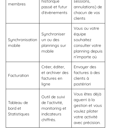
historique
sessions,
membres
passé et futur
annulations) de
d’évènements
chacun de vos
clients
Vous ou votre
Synchroniser
équipe
Synchronisation
un ou des
souhaitez
mobile
plannings sur
consulter votre
mobile
planning depuis
n’importe où
Créer, éditer,
Envoyer des
et archiver des
factures à des
Facturation
factures en
clients à
ligne
postériori
Vous êtes déjà
Outil de suivi
aguerri à la
Tableau de
de l’activité,
gestion et vous
bord et
monitoring et
voulez piloter
Statistiques
indicateurs
votre activité
chiffrés.
avec précision.