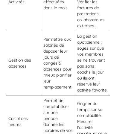
Activités
effectuées
Vérifier les
dans le mois
factures de
prestations
collaborateurs
externes…
La gestion
Permettre aux
quotidienne :
salariés de
soyez sûr que
déposer leur
vos membres
jours de
Gestion des
se ne trouvent
congés &
absences
pas sans
absences pour
coachs le jour
mieux planifier
où ils ont
leur
réservé leur
remplacement.
activité favorite.
Permet de
Gagner du
comptabiliser
temps sur sa
sur une
comptabilité.
Calcul des
période
Mesurer
heures
donnée les
l’activité
horaires de vos
passée, et celle